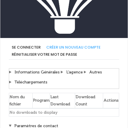
Onglets
SE CONNECTER
CRÉER UN NOUVEAU COMPTE
(ONGLET
ACTIF)
RÉINITIALISER VOTRE MOT DE PASSE
principaux
Afficher
Informations Générales
Afficher
L'agence
Afficher
Autres
Afficher
Téléchargements
Nom du
Last
Download
Program
Actions
fichier
Download
Count
No downloads to display
Hide
Paramètres de contact