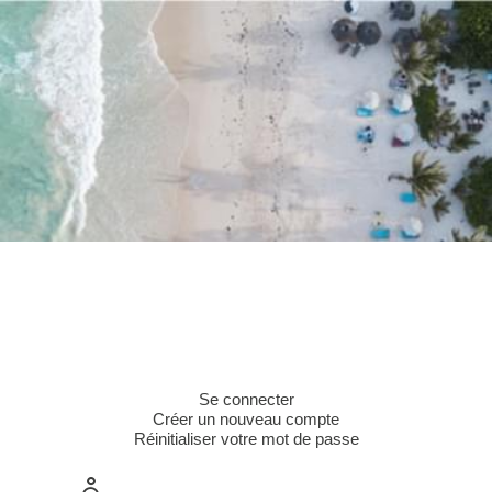
Aller
au
contenu
principal
Onglets
Se connecter
(onglet
Créer un nouveau compte
actif)
Réinitialiser votre mot de passe
principaux
E-mail