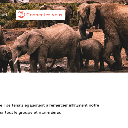
act
Connectez vous
 de groupes
le !
Je tenais également à remercier infiniment notre
our tout le groupe et moi-même.