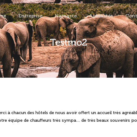
me
Entreprise
Namaste
Actualités
Cont
ation
Testmo2
iste des voyages
i à chacun des hôtels de nous avoir offert un accueil très agréab
 notre équipe de chauffeurs très sympa… de très beaux souvenirs p