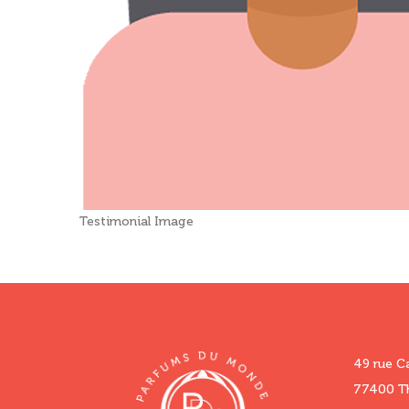
Testimonial Image
49 rue C
77400 Th