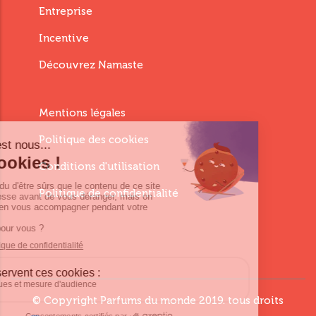
footer
Entreprise
third
Incentive
Découvrez Namaste
Menu
Mentions légales
Footer
Politique des cookies
Fourth
Conditions d'utilisation
Politique de confidentialité
© Copyright
Parfums du monde
2019. tous droits